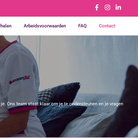
rhalen
Arbeidsvoorwaarden
FAQ
Contact
 je.
Ons team staat klaar om je te ondersteunen en je vragen