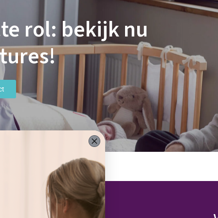
e rol: bekijk nu
tures!​
ct