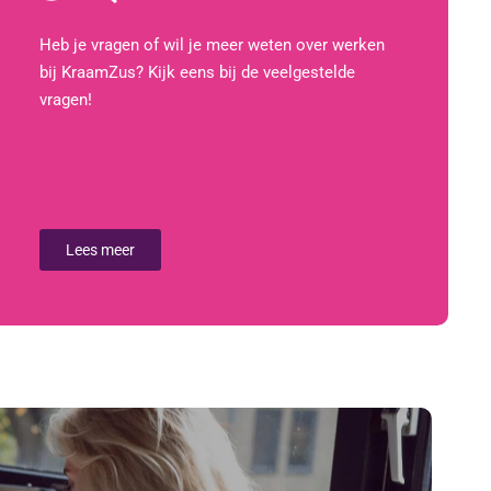
kraamverzorgende bij KraamZus?
Heb je vragen of wil je meer weten over werken
Ja
Nee
bij KraamZus? Kijk eens bij de veelgestelde
vragen!
Lees meer