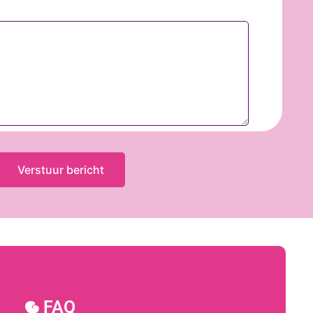
Hoi, wat leuk dat je interesse toont in
Kraamzus. Ik ben Zus Berger – althans
de virtuele van mijzelf
- en ik ben
de oprichtster van KraamZus.
FAQ
Wil je meer weten over werken als