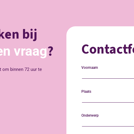
en bij
Contactf
?
en vraag
Voornaam
t om binnen 72 uur te
Plaats
Onderwerp