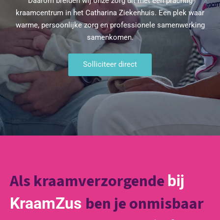
Daarom breiden wij onze zorg uit met een prachtig
kraamcentrum in het Catharina Ziekenhuis. Een plek waar
warme, persoonlijke zorg en professionele samenwerking
samenkomen.
Solliciteer direct
Als kraamverzorgende
bij
ben je onmisbaar
KraamZus