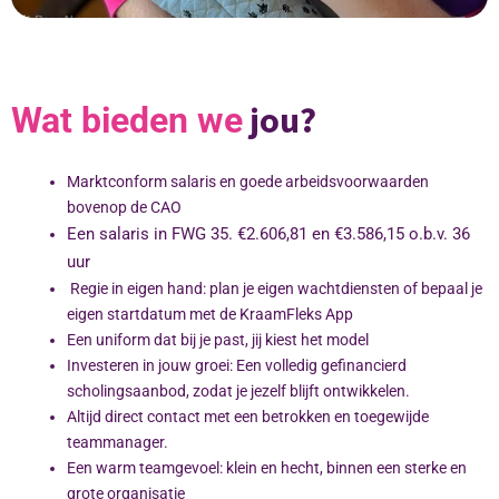
jou?
Wat bieden we
Hoi, wat leuk dat je interesse toont in
Marktconform salaris en goede arbeidsvoorwaarden
Kraamzus. Ik ben Zus Berger –
bovenop de CAO
althans de virtuele van mijzelf
- en
Een salaris in FWG 35. €2.606,81 en €3.586,15
o.b.v. 36
ik ben de oprichtster van KraamZus.
uur
Regie in eigen hand: plan je eigen wachtdiensten of bepaal je
Wil je meer weten over werken als
kraamverzorgende bij KraamZus?
eigen startdatum met de KraamFleks App
Een uniform dat bij je past, jij kiest het model
Investeren in jouw groei: Een volledig gefinancierd
Ja
Nee
scholingsaanbod, zodat je jezelf blijft ontwikkelen.
Altijd direct contact met een betrokken en toegewijde
teammanager.
Een warm teamgevoel: klein en hecht, binnen een sterke en
grote organisatie